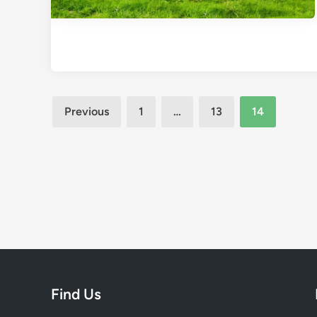
Posts
Previous
1
…
13
14
pagination
Find Us