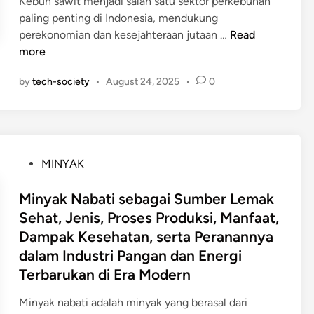
Kebun sawit menjadi salah satu sektor perkebunan
paling penting di Indonesia, mendukung
S
perekonomian dan kesejahteraan jutaan …
Read
t
more
r
by
tech-society
•
August 24, 2025
•
0
a
t
e
g
i
P
MINYAK
P
o
e
s
Minyak Nabati sebagai Sumber Lemak
n
t
Sehat, Jenis, Proses Produksi, Manfaat,
g
e
Dampak Kesehatan, serta Peranannya
e
d
l
dalam Industri Pangan dan Energi
i
o
Terbarukan di Era Modern
n
l
Minyak nabati adalah minyak yang berasal dari
a