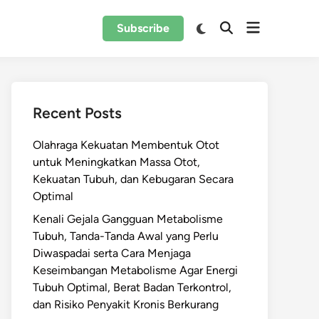
Open
Switch
Subscribe
Open
to
menu
Search
dark
mode
Recent Posts
Olahraga Kekuatan Membentuk Otot
untuk Meningkatkan Massa Otot,
Kekuatan Tubuh, dan Kebugaran Secara
Optimal
Kenali Gejala Gangguan Metabolisme
Tubuh, Tanda-Tanda Awal yang Perlu
Diwaspadai serta Cara Menjaga
Keseimbangan Metabolisme Agar Energi
Tubuh Optimal, Berat Badan Terkontrol,
dan Risiko Penyakit Kronis Berkurang