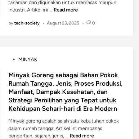
tanaman dan digunakan untuk memasak maupun
a
M
industri. Artikel ini …
Read more
n
i
K
by
tech-society
•
August 23, 2025
•
0
n
e
y
b
a
u
k
n
N
S
P
MINYAK
a
a
o
b
w
s
Minyak Goreng sebagai Bahan Pokok
a
i
t
Rumah Tangga, Jenis, Proses Produksi,
t
t
e
Manfaat, Dampak Kesehatan, dan
i
u
d
s
Strategi Pemilihan yang Tepat untuk
n
i
e
t
Kehidupan Sehari-hari di Era Modern
n
b
u
Minyak goreng adalah salah satu kebutuhan pokok
a
k
dalam rumah tangga. Artikel ini membahas
g
P
M
pengertian, sejarah, jenis, …
Read more
a
r