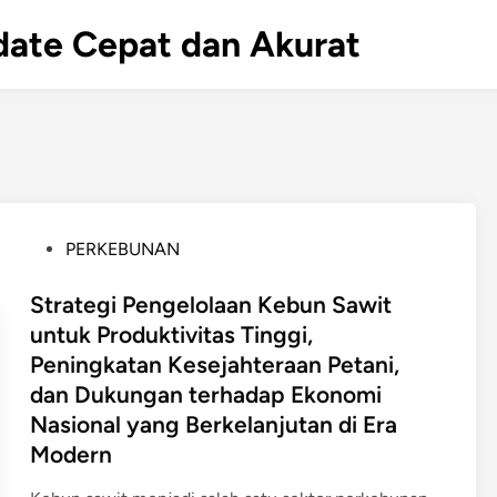
Update Cepat dan Akurat
P
PERKEBUNAN
o
s
Strategi Pengelolaan Kebun Sawit
t
untuk Produktivitas Tinggi,
e
Peningkatan Kesejahteraan Petani,
d
dan Dukungan terhadap Ekonomi
i
Nasional yang Berkelanjutan di Era
n
Modern