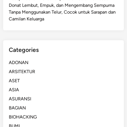
n
n
Donat Lembut, Empuk, dan Mengembang Sempurna
g
a
Tanpa Menggunakan Telur, Cocok untuk Sarapan dan
h
:
Camilan Keluarga
a
P
d
e
a
n
p
y
Categories
i
e
T
b
ADONAN
a
a
ARSITEKTUR
n
b
t
,
ASET
a
D
ASIA
n
a
ASURANSI
g
m
a
p
BAGIAN
n
a
BIOHACKING
T
k
BUMI
e
,