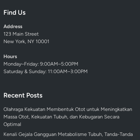
m
i
Find Us
a
P
s
s
Address
t
i
123 Main Street
i
k
New York, NY 10001
k
o
a
l
Hours
n
o
Monday–Friday: 9:00AM–5:00PM
P
g
Saturday & Sunday: 11:00AM–3:00PM
e
i
m
s
b
,
Recent Posts
e
d
l
a
Olahraga Kekuatan Membentuk Otot untuk Meningkatkan
a
n
Massa Otot, Kekuatan Tubuh, dan Kebugaran Secara
j
P
Optimal
a
r
r
o
Kenali Gejala Gangguan Metabolisme Tubuh, Tanda-Tanda
a
g