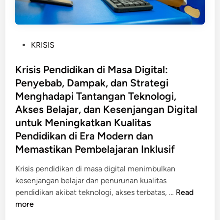
P
KRISIS
o
s
Krisis Pendidikan di Masa Digital:
t
Penyebab, Dampak, dan Strategi
e
Menghadapi Tantangan Teknologi,
d
Akses Belajar, dan Kesenjangan Digital
i
untuk Meningkatkan Kualitas
n
Pendidikan di Era Modern dan
Memastikan Pembelajaran Inklusif
Krisis pendidikan di masa digital menimbulkan
kesenjangan belajar dan penurunan kualitas
K
pendidikan akibat teknologi, akses terbatas, …
Read
r
more
i