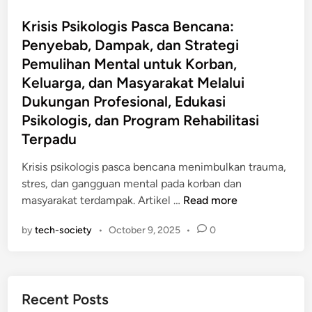
o
D
s
Krisis Psikologis Pasca Bencana:
i
t
Penyebab, Dampak, dan Strategi
g
e
Pemulihan Mental untuk Korban,
i
d
Keluarga, dan Masyarakat Melalui
t
i
a
Dukungan Profesional, Edukasi
n
l
Psikologis, dan Program Rehabilitasi
:
Terpadu
P
e
Krisis psikologis pasca bencana menimbulkan trauma,
n
stres, dan gangguan mental pada korban dan
y
K
masyarakat terdampak. Artikel …
Read more
e
r
by
tech-society
•
October 9, 2025
•
0
b
i
a
s
b
i
,
s
Recent Posts
D
P