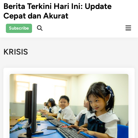
Skip
Berita Terkini Hari Ini: Update
to
Cepat dan Akurat
content
Mai
Subscribe
Open
Men
Search
KRISIS