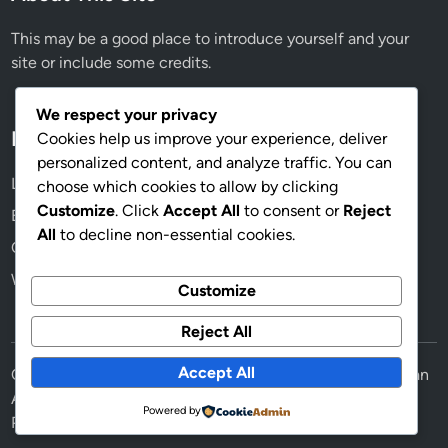
p
a
This may be a good place to introduce yourself and your
d
site or include some credits.
u
We respect your privacy
Meta
Cookies help us improve your experience, deliver
personalized content, and analyze traffic. You can
Log in
choose which cookies to allow by clicking
Customize
. Click
Accept All
to consent or
Reject
Entries feed
All
to decline non-essential cookies.
Comments feed
WordPress.org
Customize
Reject All
Accept All
Copyright © 2026
Berita Terkini Hari Ini: Update Cepat dan
Akurat
.
Powered by
Powered by
WordPress
and
HybridMag
.