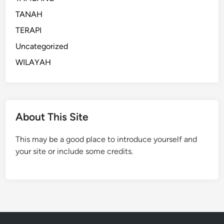
k
n
TANAH
a
P
n
r
TERAPI
d
o
Uncategorized
i
f
WILAYAH
E
e
r
s
a
i
M
o
o
n
About This Site
d
a
e
l
This may be a good place to introduce yourself and
r
,
your site or include some credits.
n
E
d
d
a
u
n
k
M
a
e
s