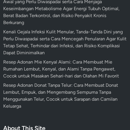
Awal yang Perlu Diwaspadai serta Cara Menjaga
n
r
Keseimbangan Metabolisme Agar Energi Tubuh Optimal,
I
a
Berat Badan Terkontrol, dan Risiko Penyakit Kronis
n
m
Berkurang
k
R
Kenali Gejala Infeksi Kulit Menular, Tanda-Tanda Dini yang
l
e
Perlu Diwaspadai serta Cara Mencegah Penularan Agar Kulit
u
h
Tetap Sehat, Terhindar dari Infeksi, dan Risiko Komplikasi
s
a
Dapat Diminimalkan
i
b
Resep Adonan Mie Kenyal Alami: Cara Membuat Mie
f
i
Rumahan Lembut, Kenyal, dan Alami Tanpa Pengawet,
l
Cocok untuk Masakan Sehari-hari dan Olahan Mi Favorit
i
t
Resep Adonan Donat Tanpa Telur: Cara Membuat Donat
a
Lembut, Empuk, dan Mengembang Sempurna Tanpa
s
Menggunakan Telur, Cocok untuk Sarapan dan Camilan
i
Keluarga
T
e
r
About This Site