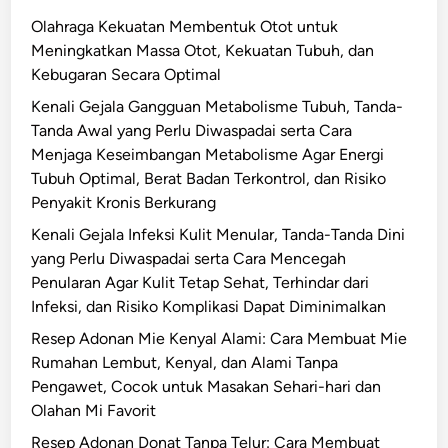
a
s
Olahraga Kekuatan Membentuk Otot untuk
m
i
Meningkatkan Massa Otot, Kekuatan Tubuh, dan
p
k
Kebugaran Secara Optimal
a
o
k
l
Kenali Gejala Gangguan Metabolisme Tubuh, Tanda-
,
o
Tanda Awal yang Perlu Diwaspadai serta Cara
d
g
Menjaga Keseimbangan Metabolisme Agar Energi
a
i
Tubuh Optimal, Berat Badan Terkontrol, dan Risiko
n
s
Penyakit Kronis Berkurang
S
P
Kenali Gejala Infeksi Kulit Menular, Tanda-Tanda Dini
t
a
yang Perlu Diwaspadai serta Cara Mencegah
r
s
Penularan Agar Kulit Tetap Sehat, Terhindar dari
a
c
Infeksi, dan Risiko Komplikasi Dapat Diminimalkan
t
a
Resep Adonan Mie Kenyal Alami: Cara Membuat Mie
e
B
Rumahan Lembut, Kenyal, dan Alami Tanpa
g
e
Pengawet, Cocok untuk Masakan Sehari-hari dan
i
n
Olahan Mi Favorit
M
c
e
a
Resep Adonan Donat Tanpa Telur: Cara Membuat