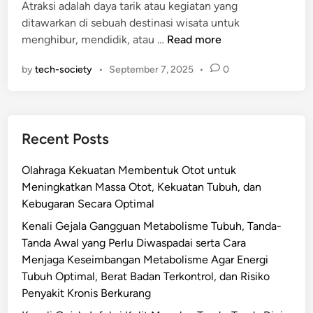
i
Atraksi adalah daya tarik atau kegiatan yang
s
n
ditawarkan di sebuah destinasi wisata untuk
e
P
menghibur, mendidik, atau …
Read more
b
a
a
by
tech-society
•
September 7, 2025
•
0
n
g
d
a
u
i
a
O
Recent Posts
n
l
L
e
Olahraga Kekuatan Membentuk Otot untuk
e
h
Meningkatkan Massa Otot, Kekuatan Tubuh, dan
n
-
Kebugaran Secara Optimal
g
O
k
Kenali Gejala Gangguan Metabolisme Tubuh, Tanda-
l
a
Tanda Awal yang Perlu Diwaspadai serta Cara
e
p
Menjaga Keseimbangan Metabolisme Agar Energi
h
A
Tubuh Optimal, Berat Badan Terkontrol, dan Risiko
W
t
Penyakit Kronis Berkurang
i
r
s