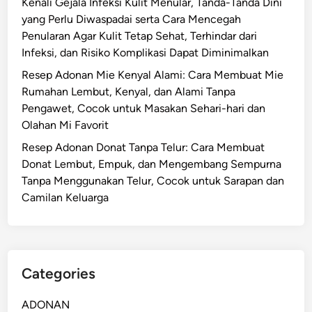
Kenali Gejala Infeksi Kulit Menular, Tanda-Tanda Dini
a
a
yang Perlu Diwaspadai serta Cara Mencegah
k
t
Penularan Agar Kulit Tetap Sehat, Terhindar dari
s
a
Infeksi, dan Risiko Komplikasi Dapat Diminimalkan
i
,
Resep Adonan Mie Kenyal Alami: Cara Membuat Mie
W
P
Rumahan Lembut, Kenyal, dan Alami Tanpa
i
r
Pengawet, Cocok untuk Masakan Sehari-hari dan
s
o
Olahan Mi Favorit
a
d
t
Resep Adonan Donat Tanpa Telur: Cara Membuat
u
a
Donat Lembut, Empuk, dan Mengembang Sempurna
k
u
Tanpa Menggunakan Telur, Cocok untuk Sarapan dan
K
n
Camilan Keluarga
r
t
e
u
a
k
t
M
i
Categories
e
f
n
,
ADONAN
i