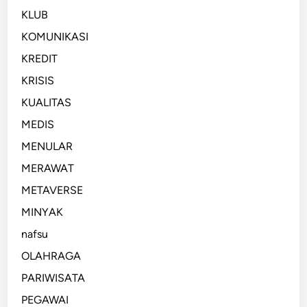
n
n
KLUB
U
g
KOMUNIKASI
n
g
KREDIT
i
i
k
KRISIS
d
KUALITAS
i
MEDIS
B
e
MENULAR
r
MERAWAT
b
METAVERSE
a
g
MINYAK
a
nafsu
i
OLAHRAGA
D
e
PARIWISATA
s
PEGAWAI
t