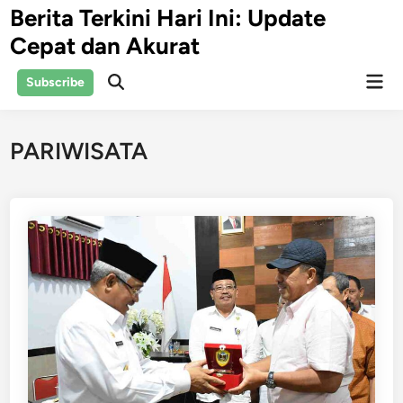
Skip
Berita Terkini Hari Ini: Update
to
Cepat dan Akurat
content
Mai
Subscribe
Open
Men
Search
PARIWISATA