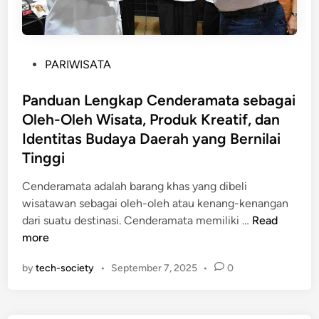
P
PARIWISATA
o
s
Panduan Lengkap Cenderamata sebagai
t
Oleh-Oleh Wisata, Produk Kreatif, dan
e
Identitas Budaya Daerah yang Bernilai
d
Tinggi
i
n
Cenderamata adalah barang khas yang dibeli
wisatawan sebagai oleh-oleh atau kenang-kenangan
P
dari suatu destinasi. Cenderamata memiliki …
Read
a
more
n
by
tech-society
•
September 7, 2025
•
0
d
u
a