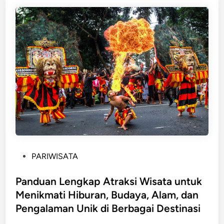
n
L
e
n
g
k
a
p
C
e
n
d
e
P
PARIWISATA
r
o
a
s
Panduan Lengkap Atraksi Wisata untuk
m
t
Menikmati Hiburan, Budaya, Alam, dan
a
e
t
Pengalaman Unik di Berbagai Destinasi
d
a