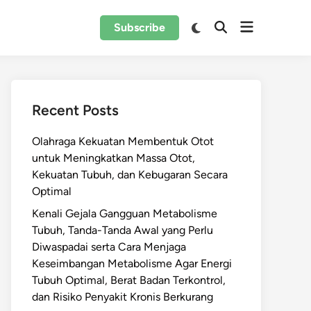
Open
Switch
Subscribe
Open
to
menu
Search
dark
mode
Recent Posts
Olahraga Kekuatan Membentuk Otot
untuk Meningkatkan Massa Otot,
Kekuatan Tubuh, dan Kebugaran Secara
Optimal
Kenali Gejala Gangguan Metabolisme
Tubuh, Tanda-Tanda Awal yang Perlu
Diwaspadai serta Cara Menjaga
Keseimbangan Metabolisme Agar Energi
Tubuh Optimal, Berat Badan Terkontrol,
dan Risiko Penyakit Kronis Berkurang