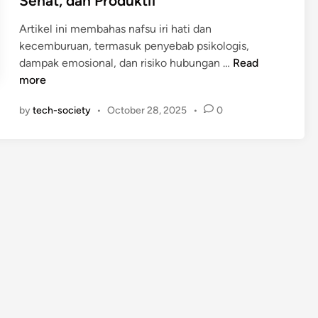
Sehat, dan Produktif
a
f
Artikel ini membahas nafsu iri hati dan
s
kecemburuan, termasuk penyebab psikologis,
u
N
dampak emosional, dan risiko hubungan …
Read
N
a
more
e
f
g
by
tech-society
•
October 28, 2025
•
0
s
a
u
t
I
i
r
f
i
:
H
S
a
t
t
r
i
a
d
t
a
e
n
g
K