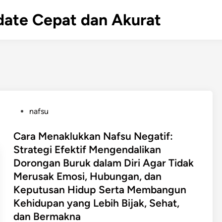
Update Cepat dan Akurat
P
nafsu
o
s
Cara Menaklukkan Nafsu Negatif:
t
Strategi Efektif Mengendalikan
e
Dorongan Buruk dalam Diri Agar Tidak
d
Merusak Emosi, Hubungan, dan
i
Keputusan Hidup Serta Membangun
n
Kehidupan yang Lebih Bijak, Sehat,
dan Bermakna