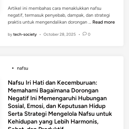
Artikel ini membahas cara menaklukkan nafsu
negatif, termasuk penyebab, dampak, dan strategi
C
praktis untuk mengendalikan dorongan …
Read more
a
by
tech-society
•
October 28, 2025
•
0
r
a
M
e
n
P
nafsu
a
o
k
s
Nafsu Iri Hati dan Kecemburuan:
l
t
Memahami Bagaimana Dorongan
u
e
Negatif Ini Memengaruhi Hubungan
k
d
k
Sosial, Emosi, dan Keputusan Hidup
i
a
Serta Strategi Mengelola Nafsu untuk
n
n
Kehidupan yang Lebih Harmonis,
N