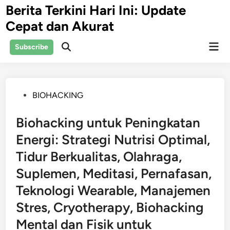
Skip
Berita Terkini Hari Ini: Update
to
Cepat dan Akurat
content
Mai
Subscribe
Open
Men
Search
Posted
BIOHACKING
in
Biohacking untuk Peningkatan
Energi: Strategi Nutrisi Optimal,
Tidur Berkualitas, Olahraga,
Suplemen, Meditasi, Pernafasan,
Teknologi Wearable, Manajemen
Stres, Cryotherapy, Biohacking
Mental dan Fisik untuk