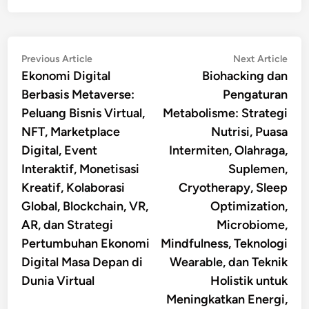
Post
Previous
Nex
Previous Article
Next Article
article:
artic
Ekonomi Digital
Biohacking dan
navigation
Berbasis Metaverse:
Pengaturan
Peluang Bisnis Virtual,
Metabolisme: Strategi
NFT, Marketplace
Nutrisi, Puasa
Digital, Event
Intermiten, Olahraga,
Interaktif, Monetisasi
Suplemen,
Kreatif, Kolaborasi
Cryotherapy, Sleep
Global, Blockchain, VR,
Optimization,
AR, dan Strategi
Microbiome,
Pertumbuhan Ekonomi
Mindfulness, Teknologi
Digital Masa Depan di
Wearable, dan Teknik
Dunia Virtual
Holistik untuk
Meningkatkan Energi,