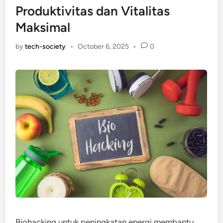
Produktivitas dan Vitalitas
Maksimal
by
tech-society
•
October 6, 2025
•
0
Biohacking untuk peningkatan energi membantu