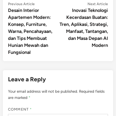
Post
Previous
Nex
Previous Article
Next Article
article:
artic
Desain Interior
Inovasi Teknologi
navigation
Apartemen Modern:
Kecerdasan Buatan:
Konsep, Furniture,
Tren, Aplikasi, Strategi,
Warna, Pencahayaan,
Manfaat, Tantangan,
dan Tips Membuat
dan Masa Depan AI
Hunian Mewah dan
Modern
Fungsional
Leave a Reply
Your email address will not be published.
Required fields
are marked
*
COMMENT
*