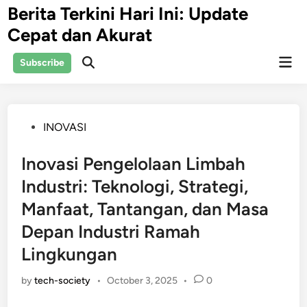
Skip
Berita Terkini Hari Ini: Update
to
Cepat dan Akurat
content
Mai
Subscribe
Open
Men
Search
Posted
INOVASI
in
Inovasi Pengelolaan Limbah
Industri: Teknologi, Strategi,
Manfaat, Tantangan, dan Masa
Depan Industri Ramah
Lingkungan
by
tech-society
•
October 3, 2025
•
0