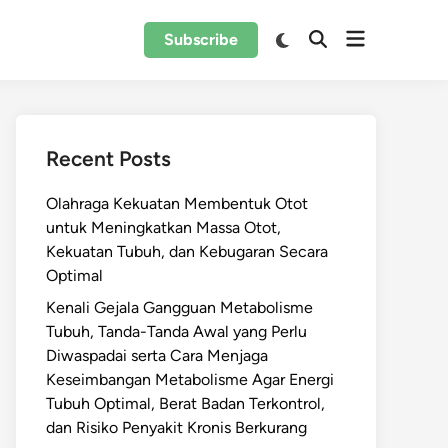
Open
Switch
Subscribe
Open
to
menu
Search
dark
mode
Recent Posts
Olahraga Kekuatan Membentuk Otot
untuk Meningkatkan Massa Otot,
Kekuatan Tubuh, dan Kebugaran Secara
Optimal
Kenali Gejala Gangguan Metabolisme
Tubuh, Tanda-Tanda Awal yang Perlu
Diwaspadai serta Cara Menjaga
Keseimbangan Metabolisme Agar Energi
Tubuh Optimal, Berat Badan Terkontrol,
dan Risiko Penyakit Kronis Berkurang