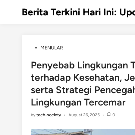
Skip
Berita Terkini Hari Ini: 
to
content
Posted
MENULAR
in
Penyebab Lingkungan T
terhadap Kesehatan, Jen
serta Strategi Penceg
Lingkungan Tercemar
by
tech-society
•
August 26, 2025
•
0