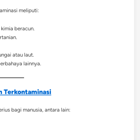
minasi meliputi:
kimia beracun.
tanian.
ngai atau laut.
erbahaya lainnya.
n Terkontaminasi
ius bagi manusia, antara lain: