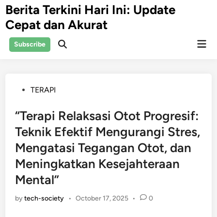
Skip
Berita Terkini Hari Ini: Update
to
Cepat dan Akurat
content
Mai
Subscribe
Open
Men
Search
Posted
TERAPI
in
“Terapi Relaksasi Otot Progresif:
Teknik Efektif Mengurangi Stres,
Mengatasi Tegangan Otot, dan
Meningkatkan Kesejahteraan
Mental”
by
tech-society
•
October 17, 2025
•
0