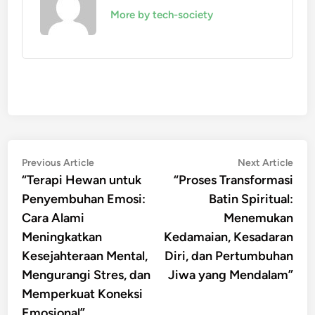
More by tech-society
Post
Previous
Nex
Previous Article
Next Article
article:
artic
“Terapi Hewan untuk
“Proses Transformasi
navigation
Penyembuhan Emosi:
Batin Spiritual:
Cara Alami
Menemukan
Meningkatkan
Kedamaian, Kesadaran
Kesejahteraan Mental,
Diri, dan Pertumbuhan
Mengurangi Stres, dan
Jiwa yang Mendalam”
Memperkuat Koneksi
Emosional”