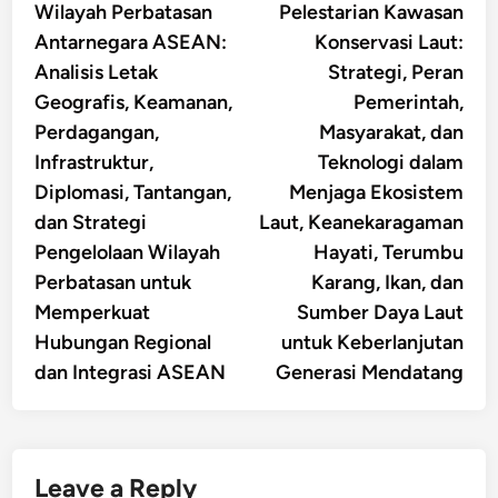
article:
artic
Wilayah Perbatasan
Pelestarian Kawasan
navigation
Antarnegara ASEAN:
Konservasi Laut:
Analisis Letak
Strategi, Peran
Geografis, Keamanan,
Pemerintah,
Perdagangan,
Masyarakat, dan
Infrastruktur,
Teknologi dalam
Diplomasi, Tantangan,
Menjaga Ekosistem
dan Strategi
Laut, Keanekaragaman
Pengelolaan Wilayah
Hayati, Terumbu
Perbatasan untuk
Karang, Ikan, dan
Memperkuat
Sumber Daya Laut
Hubungan Regional
untuk Keberlanjutan
dan Integrasi ASEAN
Generasi Mendatang
Leave a Reply