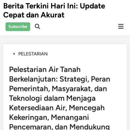
Skip
Berita Terkini Hari Ini: Update
to
Cepat dan Akurat
content
Mai
Subscribe
Open
Men
Search
Posted
PELESTARIAN
in
Pelestarian Air Tanah
Berkelanjutan: Strategi, Peran
Pemerintah, Masyarakat, dan
Teknologi dalam Menjaga
Ketersediaan Air, Mencegah
Kekeringan, Menangani
Pencemaran, dan Mendukung