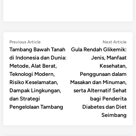
Post
Previous
Nex
Previous Article
Next Article
article:
artic
Tambang Bawah Tanah
Gula Rendah Glikemik:
navigation
di Indonesia dan Dunia:
Jenis, Manfaat
Metode, Alat Berat,
Kesehatan,
Teknologi Modern,
Penggunaan dalam
Risiko Keselamatan,
Masakan dan Minuman,
Dampak Lingkungan,
serta Alternatif Sehat
dan Strategi
bagi Penderita
Pengelolaan Tambang
Diabetes dan Diet
Seimbang