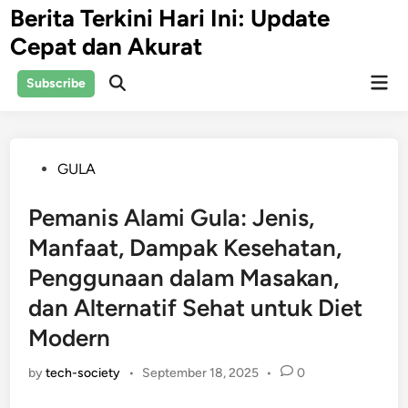
Skip
Berita Terkini Hari Ini: Update
to
Cepat dan Akurat
content
Mai
Subscribe
Open
Men
Search
Posted
GULA
in
Pemanis Alami Gula: Jenis,
Manfaat, Dampak Kesehatan,
Penggunaan dalam Masakan,
dan Alternatif Sehat untuk Diet
Modern
by
tech-society
•
September 18, 2025
•
0