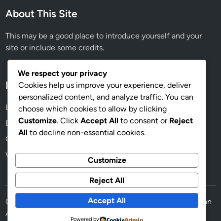
About This Site
This may be a good place to introduce yourself and your
site or include some credits.
We respect your privacy
Meta
Cookies help us improve your experience, deliver
personalized content, and analyze traffic. You can
Log in
choose which cookies to allow by clicking
Customize
. Click
Accept All
to consent or
Reject
Entries feed
All
to decline non-essential cookies.
Comments feed
WordPress.org
Customize
Reject All
Accept All
Copyright © 2026
Berita Terkini Hari Ini: Update Cepat dan
Akurat
.
Powered by