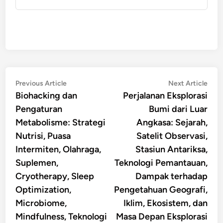
Post
Previous
Nex
Previous Article
Next Article
article:
artic
Biohacking dan
Perjalanan Eksplorasi
navigation
Pengaturan
Bumi dari Luar
Metabolisme: Strategi
Angkasa: Sejarah,
Nutrisi, Puasa
Satelit Observasi,
Intermiten, Olahraga,
Stasiun Antariksa,
Suplemen,
Teknologi Pemantauan,
Cryotherapy, Sleep
Dampak terhadap
Optimization,
Pengetahuan Geografi,
Microbiome,
Iklim, Ekosistem, dan
Mindfulness, Teknologi
Masa Depan Eksplorasi