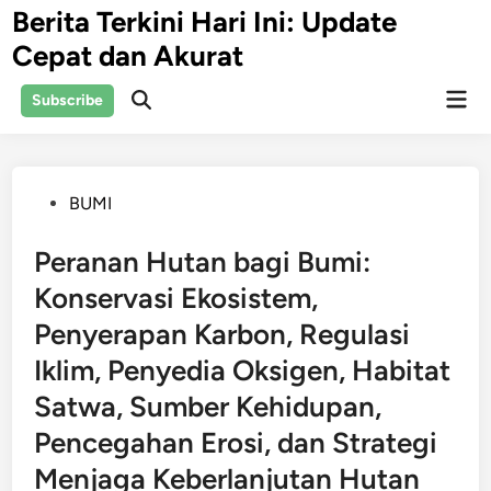
Skip
Berita Terkini Hari Ini: Update
to
Cepat dan Akurat
content
Mai
Subscribe
Open
Men
Search
Posted
BUMI
in
Peranan Hutan bagi Bumi:
Konservasi Ekosistem,
Penyerapan Karbon, Regulasi
Iklim, Penyedia Oksigen, Habitat
Satwa, Sumber Kehidupan,
Pencegahan Erosi, dan Strategi
Menjaga Keberlanjutan Hutan