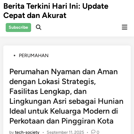
Skip
Berita Terkini Hari Ini: Update
to
Cepat dan Akurat
content
Mai
Subscribe
Open
Men
Search
Posted
PERUMAHAN
in
Perumahan Nyaman dan Aman
dengan Lokasi Strategis,
Fasilitas Lengkap, dan
Lingkungan Asri sebagai Hunian
Ideal untuk Keluarga Modern di
Perkotaan dan Pinggiran Kota
by
tech-society
•
September 11, 2025
•
0