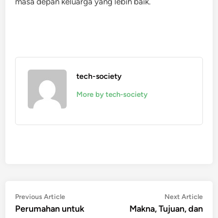
masa depan keluarga yang lebih baik.
tech-society
More by tech-society
Post
Previous
Nex
Previous Article
Next Article
article:
artic
Perumahan untuk
Makna, Tujuan, dan
navigation